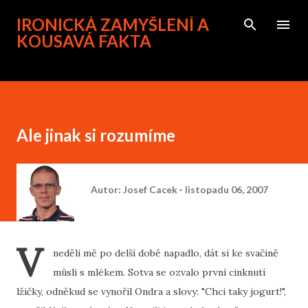
Přeskočit na hlavní obsah
IRONICKÁ ZAMYŠLENÍ A
KOUSAVÁ FAKTA
Ale jinak si rozumíme
Autor:
Josef Cacek
listopadu 06, 2007
V
neděli mě po delší době napadlo, dát si ke svačině
müsli s mlékem. Sotva se ozvalo první cinknutí
lžičky, odněkud se vynořil Ondra a slovy: "Chci taky jogurt!",