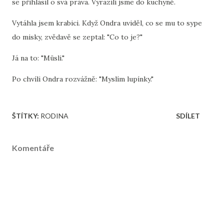
se přihlásil o svá práva. Vyrazili jsme do kuchyně.
Vytáhla jsem krabici. Když Ondra uviděl, co se mu to sype
do misky, zvědavě se zeptal: "Co to je?"
Já na to: "Müsli."
Po chvíli Ondra rozvážně: "Myslím lupínky."
ŠTÍTKY:
RODINA
SDÍLET
Komentáře