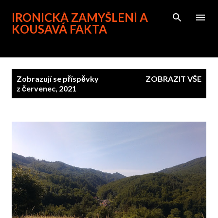
Přeskočit na hlavní obsah
IRONICKÁ ZAMYŠLENÍ A
KOUSAVÁ FAKTA
P
Zobrazují se příspěvky
ZOBRAZIT VŠE
ř
z červenec, 2021
í
s
p
ě
v
k
y