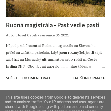
Rudná magistrála - Past vedle pasti
Autor:
Josef Cacek
července 06, 2021
Nápad proběhnout si Rudnou magistrálu na Slovensku
přišel na začátku prázdnin, když jsem rozmýšlel, jestli si jít
zaběhat na Moravský ultramaraton nebo radši na Cestu
hrdinů SNP . Obojí by mi zabralo minimálně týden. A
magistrála vypadala na 3 dny. Definitivně jsem se rozhodl na
SDÍLET
OKOMENTOVAT
DALŠÍ INFORMACE
Slovácku při návštěvě tchýně a cestou domů jsem se nechal
vysadit na vlak. Pak už skoro nic nešlo podle plánu. Odjezd
ze Starého Města u Uh. Hradiště - 10 minut před odjezdem
DALŠÍ PŘÍSPĚVKY
This site uses cookies from Google to deliver its services
vlaku zjišťuju, že jsem si dal do peněženky řidičák místo
and to analyze traffic. Your IP address and user-agent are
shared with Google along with performance and security
občanky. Urychleně volám Marušce, která pokračovala