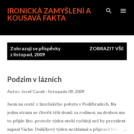
Přeskočit na hlavní obsah
IRONICKÁ ZAMYŠLENÍ A
KOUSAVÁ FAKTA
P
Zobrazují se příspěvky
ZOBRAZIT VŠE
ř
z listopad, 2009
í
s
p
Podzim v lázních
ě
Autor:
Josef Cacek
listopadu 09, 2009
v
k
Jsem na cestě z lázeňského pobytu v Poděbradech. Na
y
jednu stranu se člověk těší domů za rodinou, na druhou mu
to přijde líto, protože týden utekl rychleji než by prezident
napsal Václav. Dušičkový týden nezklamal a připravil blátivé