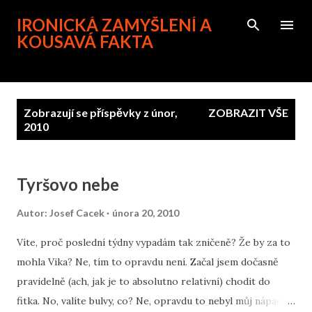
Přeskočit na hlavní obsah
IRONICKÁ ZAMYŠLENÍ A
KOUSAVÁ FAKTA
P
Zobrazují se příspěvky z únor,
ZOBRAZIT VŠE
ř
2010
í
s
p
Tyršovo nebe
ě
Autor:
Josef Cacek
února 20, 2010
v
k
Víte, proč poslední týdny vypadám tak zničeně? Že by za to
y
mohla Vika? Ne, tím to opravdu není. Začal jsem dočasně
pravidelně (ach, jak je to absolutno relativní) chodit do
fitka. No, valíte bulvy, co? Ne, opravdu to nebyl můj nápad,