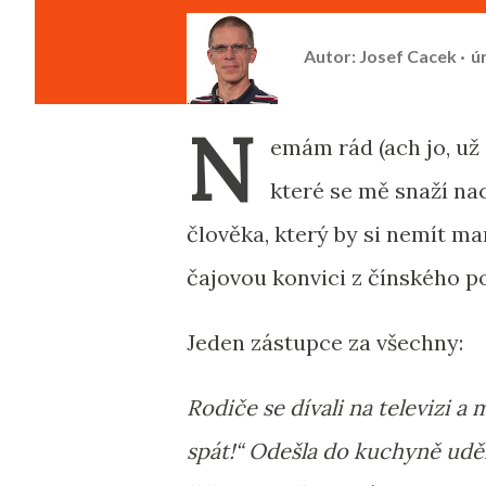
Autor:
Josef Cacek
ú
N
emám rád (ach jo, už
které se mě snaží nac
člověka, který by si nemít m
čajovou konvici z čínského p
Jeden zástupce za všechny:
Rodiče se dívali na televizi a
spát!“ Odešla do kuchyně uděl