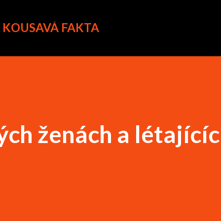
Přeskočit na hlavní obsah
A KOUSAVÁ FAKTA
ých ženách a létající