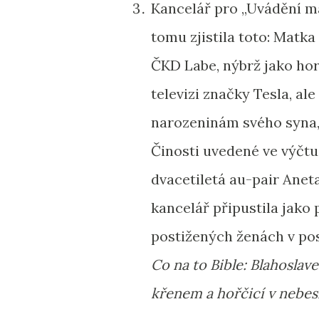
Kancelář pro „Uvádění m
tomu zjistila toto: Matk
ČKD Labe, nýbrž jako hor
televizi značky Tesla, al
narozeninám svého syna, 
Činosti uvedené ve výčtu
dvacetiletá au-pair Anet
kancelář připustila jako
postižených ženách v po
Co na to Bible: Blahoslav
křenem a hořčicí v nebes