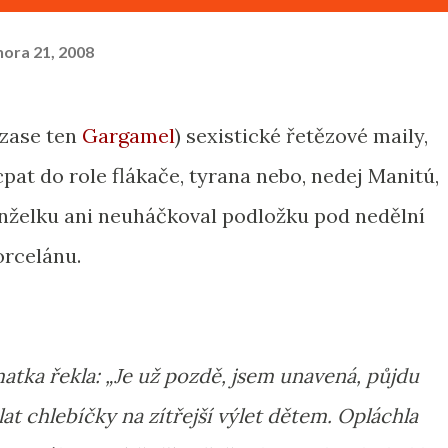
nora 21, 2008
 zase ten
Gargamel
) sexistické řetězové maily,
pat do role flákače, tyrana nebo, nedej Manitú,
anželku ani neuháčkoval podložku pod nedělní
orcelánu.
 matka řekla: „Je už pozdě, jsem unavená, půjdu
at chlebíčky na zítřejší výlet dětem. Opláchla