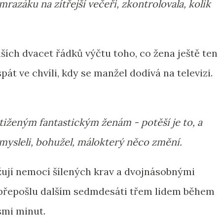
mrazáku na zítřejší večeři, zkontrolovala, kolik
lších dvacet řádků výčtu toho, co žena ještě ten
át ve chvíli, kdy se manžel dodívá na televizi.
stiženým fantastickým ženám - potěší je to, a
ysleli, bohužel, málokterý něco změní.
ožují nemocí šílených krav a dvojnásobnými
nepřepošlu dalším sedmdesáti třem lidem během
smi minut.