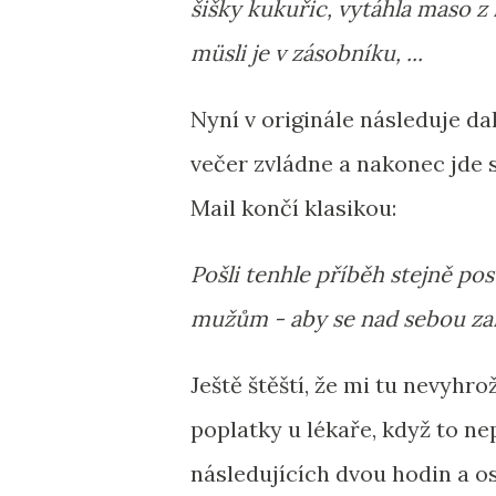
šišky kukuřic, vytáhla maso z 
müsli je v zásobníku, ...
Nyní v originále následuje da
večer zvládne a nakonec jde sp
Mail končí klasikou:
Pošli tenhle příběh stejně po
mužům - aby se nad sebou zam
Ještě štěští, že mi tu nevyhr
poplatky u lékaře, když to 
následujících dvou hodin a o