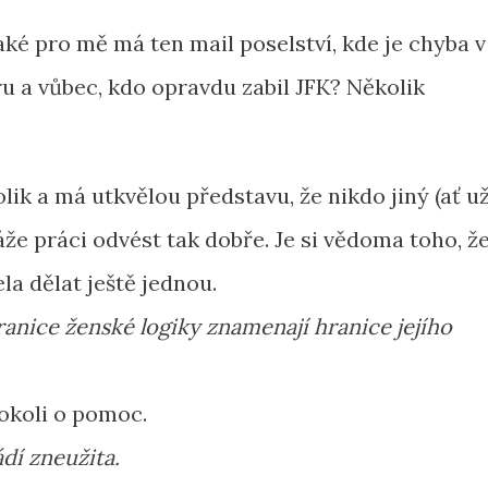
aké pro mě má ten mail poselství, kde je chyba v
u a vůbec, kdo opravdu zabil JFK? Několik
ik a má utkvělou představu, že nikdo jiný (ať u
že práci odvést tak dobře. Je si vědoma toho, ž
la dělat ještě jednou.
anice ženské logiky znamenají hranice jejího
okoli o pomoc.
ádí zneužita.