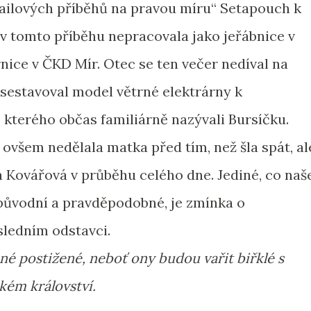
ailových příběhů na pravou míru“ Setapouch k
a v tomto příběhu nepracovala jako jeřábnice v
nice v ČKD Mír. Otec se ten večer nedíval na
e sestavoval model větrné elektrárny k
kterého občas familiárně nazývali Bursíčku.
 ovšem nedělala matka před tím, než šla spát, al
a Kovářová v průběhu celého dne. Jediné, co naš
 původní a pravděpodobné, je zmínka o
sledním odstavci.
ené postižené, neboť ony budou vařit biřklé s
kém království.