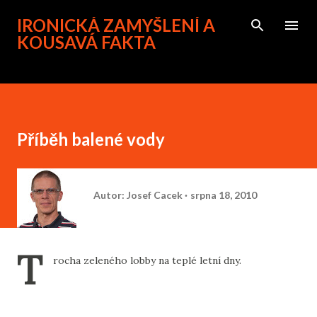
Přeskočit na hlavní obsah
IRONICKÁ ZAMYŠLENÍ A
KOUSAVÁ FAKTA
Příběh balené vody
Autor:
Josef Cacek
srpna 18, 2010
T
rocha zeleného lobby na teplé letní dny.