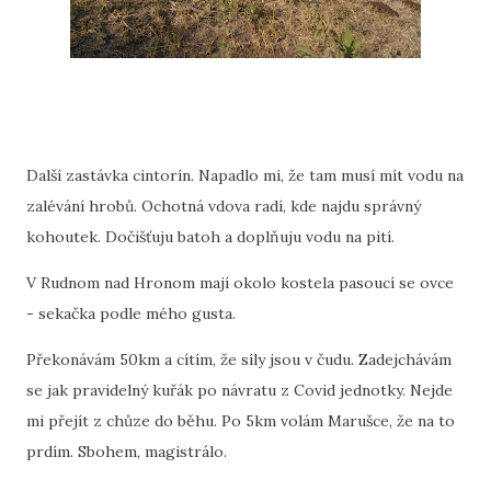
Další zastávka cintorín. Napadlo mi, že tam musí mít vodu na
zalévání hrobů. Ochotná vdova radí, kde najdu správný
kohoutek. Dočišťuju batoh a doplňuju vodu na pití.
V Rudnom nad Hronom mají okolo kostela pasoucí se ovce
- sekačka podle mého gusta.
Překonávám 50km a cítím, že síly jsou v čudu. Zadejchávám
se jak pravidelný kuřák po návratu z Covid jednotky. Nejde
mi přejít z chůze do běhu. Po 5km volám Marušce, že na to
prdím. Sbohem, magistrálo.