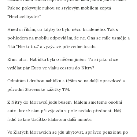
Pak se pokyvujíc rukou se stylovým mobilem zeptá
"Nechcel byste?"
Hned si říkám, co kdyby to bylo něco kradeného. Tak s
pohledem na mobilu odpovídám, že ne. Ona se mile usměje a
říká "Nie toto..." a vyzývavě přizvedne bradu.
Ehm, aha... Nabídka byla o něčem jiném. To si jako chce
vydělat pár Euro ve vlaku cestou do Nitry?
Odmítám i druhou nabídku a těším se na další opravdové a
původní Slovenské zážitky TM.
Z Nitry do Moravců jedu busem. Málem smeteme osobní
auto, které nám při výjezdu z pole nedalo přednost. Náš
řidič tiskne tlačítko klaksonu další minutu.
Ve Zlatých Moravcích se jdu ubytovat, správce penzionu po