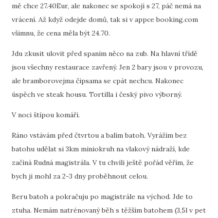
mě chce 27.40Eur, ale nakonec se spokojí s 27, páč nemá na
vrácení. Až když odejde domů, tak si v appce booking.com
všimnu, že cena měla být 24.70.
Jdu zkusit ulovit před spaním něco na zub. Na hlavní třídě
jsou všechny restaurace zavřený. Jen 2 bary jsou v provozu,
ale bramborovejma čipsama se cpát nechcu. Nakonec
úspěch ve steak housu. Tortilla i český pivo výborný.
V noci štípou komáři.
Ráno vstávám před čtvrtou a balím batoh. Vyrážím bez
batohu udělat si 3km miniokruh na vlakový nádraží, kde
začíná Rudná magistrála. V tu chvíli ještě pořád věřím, že
bych ji mohl za 2-3 dny proběhnout celou.
Beru batoh a pokračuju po magistrále na východ. Jde to
ztuha. Nemám natrénovaný běh s těžším batohem (3,5l v pet