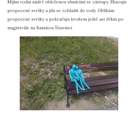
Míjím vodní nádrž obleženou slunícími se zástupy. Shazuju
propocené svršky a jdu se zchladit do vody. Oblíkám
propocené svršky a pokračuju krokem ještě asi 10km po
magistrále na Banskou Štiavnici.