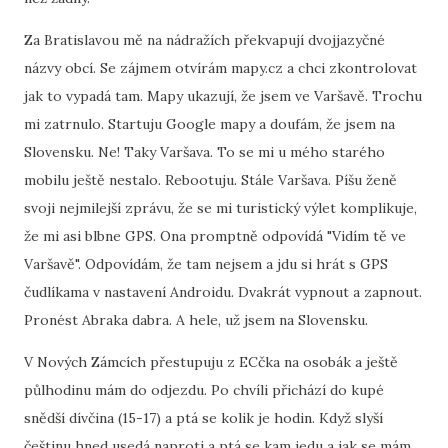
Za Bratislavou mě na nádražích překvapují dvojjazyčné
názvy obcí. Se zájmem otvírám mapy.cz a chci zkontrolovat
jak to vypadá tam. Mapy ukazují, že jsem ve Varšavě. Trochu
mi zatrnulo. Startuju Google mapy a doufám, že jsem na
Slovensku. Ne! Taky Varšava. To se mi u mého starého
mobilu ještě nestalo. Rebootuju. Stále Varšava. Píšu ženě
svoji nejmilejší zprávu, že se mi turistický výlet komplikuje,
že mi asi blbne GPS. Ona promptně odpovídá "Vidím tě ve
Varšavě". Odpovídám, že tam nejsem a jdu si hrát s GPS
čudlíkama v nastavení Androidu. Dvakrát vypnout a zapnout.
Pronést Abraka dabra. A hele, už jsem na Slovensku.
V Nových Zámcích přestupuju z ECčka na osobák a ještě
půlhodinu mám do odjezdu. Po chvíli přichází do kupé
snědší dívčina (15-17) a ptá se kolik je hodin. Když slyší
češtinu hned usedá naproti a ptá se kam jedu a jak se mám.