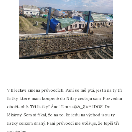
V Břeclavi změna průvodčích. Paní se mě ptá, jestli na ty tři
lístky, které mám koupené do Nitry cestuju sám. Pozvednu
obočí...obě. Tři lístky? Áno! Ten za@&_$#* IDOS! Do
lékárny! Sem si říkal, že na to, že jedu na východ jsou ty
lístky celkem drahý. Paní průvodčí mě utěšuje, že lepší tři
než žádný.