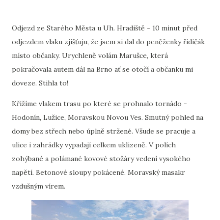
Odjezd ze Starého Města u Uh. Hradiště - 10 minut před
odjezdem vlaku zjišťuju, že jsem si dal do peněženky řidičák
místo občanky. Urychleně volám Marušce, která
pokračovala autem dál na Brno ať se otočí a občanku mi
doveze. Stihla to!
Křížíme vlakem trasu po které se prohnalo tornádo -
Hodonín, Lužice, Moravskou Novou Ves. Smutný pohled na
domy bez střech nebo úplně stržené. Všude se pracuje a
ulice i zahrádky vypadají celkem uklizeně. V polích
zohýbané a polámané kovové stožáry vedení vysokého
napětí. Betonové sloupy pokácené. Moravský masakr
vzdušným vírem.