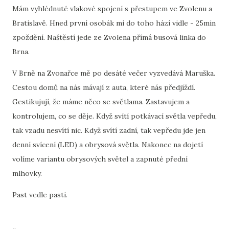
Mám vyhlédnuté vlakové spojení s přestupem ve Zvolenu a
Bratislavě. Hned první osobák mi do toho hází vidle - 25min
zpoždění. Naštěstí jede ze Zvolena přímá busová linka do
Brna.
V Brně na Zvonařce mě po desáté večer vyzvedává Maruška.
Cestou domů na nás mávají z auta, které nás předjíždí.
Gestikujují, že máme něco se světlama. Zastavujem a
kontrolujem, co se děje. Když svítí potkávací světla vepředu,
tak vzadu nesvítí nic. Když svítí zadní, tak vepředu jde jen
denní svícení (LED) a obrysová světla. Nakonec na dojetí
volíme variantu obrysových světel a zapnuté přední
mlhovky.
Past vedle pasti.