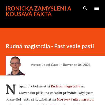
Přeskočit na hlavní obsah
IRONICKÁ ZAMYŠLENÍ A
KOUSAVÁ FAKTA
Rudná magistrála - Past vedle pasti
Autor:
Josef Cacek
července 06, 2021
N
ápad proběhnout si
Rudnou magistrálu
na
Slovensku přišel na začátku prázdnin, když jsem
rozmýšlel, jestli si jít zaběhat na
Moravský ultramaraton