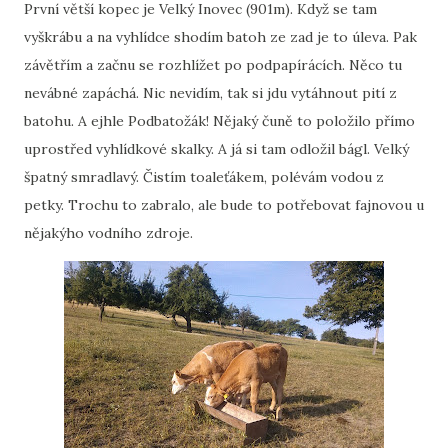
První větší kopec je Velký Inovec (901m). Když se tam
vyškrábu a na vyhlídce shodím batoh ze zad je to úleva. Pak
závětřím a začnu se rozhlížet po podpapírácích. Něco tu
nevábné zapáchá. Nic nevidím, tak si jdu vytáhnout pití z
batohu. A ejhle Podbatožák! Nějaký čuně to položilo přímo
uprostřed vyhlídkové skalky. A já si tam odložil bágl. Velký
špatný smradlavý. Čistím toaleťákem, polévám vodou z
petky. Trochu to zabralo, ale bude to potřebovat fajnovou u
nějakýho vodního zdroje.