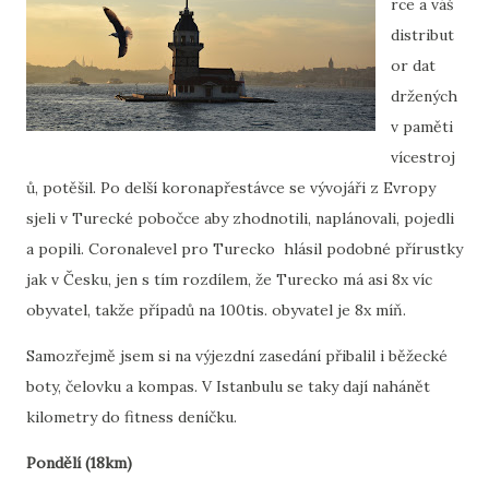
rce a váš
distribut
or dat
držených
v paměti
vícestroj
ů, potěšil. Po delší koronapřestávce se vývojáři z Evropy
sjeli v Turecké pobočce aby zhodnotili, naplánovali, pojedli
a popili. Coronalevel pro Turecko hlásil podobné přírustky
jak v Česku, jen s tím rozdílem, že Turecko má asi 8x víc
obyvatel, takže případů na 100tis. obyvatel je 8x míň.
Samozřejmě jsem si na výjezdní zasedání přibalil i běžecké
boty, čelovku a kompas. V Istanbulu se taky dají nahánět
kilometry do fitness deníčku.
Pondělí (18km)