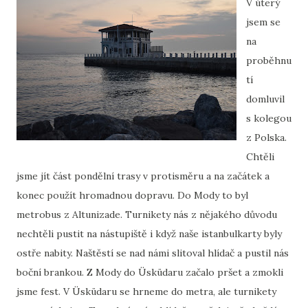
V úterý
jsem se
na
proběhnu
tí
domluvil
s kolegou
z Polska.
Chtěli
jsme jít část pondělní trasy v protisměru a na začátek a
konec použít hromadnou dopravu. Do Mody to byl
metrobus z Altunizade. Turnikety nás z nějakého důvodu
nechtěli pustit na nástupiště i když naše istanbulkarty byly
ostře nabity. Naštěstí se nad námi slitoval hlídač a pustil nás
boční brankou. Z Mody do Üsküdaru začalo pršet a zmokli
jsme fest. V Üsküdaru se hrneme do metra, ale turnikety