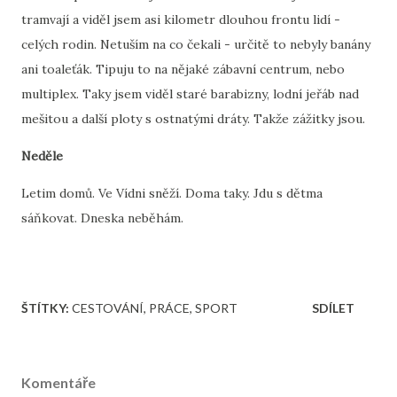
tramvají a viděl jsem asi kilometr dlouhou frontu lidí -
celých rodin. Netuším na co čekali - určitě to nebyly banány
ani toaleťák. Tipuju to na nějaké zábavní centrum, nebo
multiplex. Taky jsem viděl staré barabizny, lodní jeřáb nad
mešitou a další ploty s ostnatými dráty. Takže zážitky jsou.
Neděle
Letim domů. Ve Vídni sněží. Doma taky. Jdu s dětma
sáňkovat. Dneska neběhám.
ŠTÍTKY:
CESTOVÁNÍ
PRÁCE
SPORT
SDÍLET
Komentáře