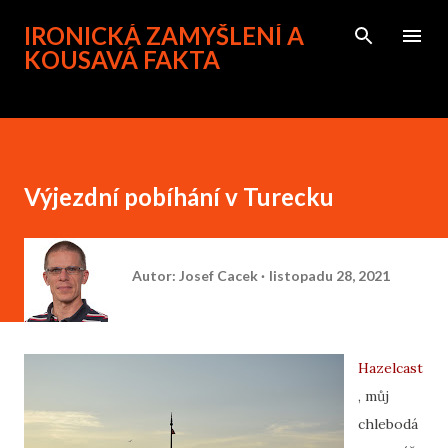
Přeskočit na hlavní obsah
IRONICKÁ ZAMYŠLENÍ A
KOUSAVÁ FAKTA
Výjezdní pobíhání v Turecku
Autor:
Josef Cacek
listopadu 28, 2021
Hazelcast
, můj
chlebodá