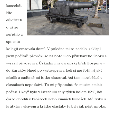
kanceláři.
Nic
důležitéh
o už se
neřešilo a
spousta
kolegů cestovala domů. V poledne mi to nedalo, zaklapl
jsem počítač, převlékl se na hotelu do přiléhavého úboru a
vyrazil přívozem z Üsküdaru na evropský břeh Bosporu -
do Karaköy. Hned po vystoupení z lodi si mě fotil nějaký
mladík a nadšeně mi fotku ukazoval. Asi tam moc běžců v
elasťákách nepotkává. To mi připomíná, že musím zmínit
počasí. I když bylo v Istanbulu celý týden kolem 15°C, lidi
často chodili v kabátech nebo zimních bundách. Mé triko s
krátkým rukávem a krátké elasťáky tu byly jak pěst na oko.