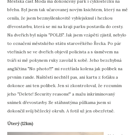
Městská část Moda má dokončený park i cyklostezku na
břehu. Byl jsem tak učarovanej novým ksichtem, který na mě
cenila, že jsem bezmyšlenkovitě vyblejsknul i hezkou
dřevostavbu, která se mi na kraji parku postavila do cesty.
Na dveřích byl nápis "POLIS". Jak jsem vzápětí zjistil, nebylo
to označení městského státu starověkého Řecka. Po pár
vteřinách se ve dveřích objevil policista a s úsměvem na
tváři si mě pokynem ruky zavolal k sobě. Jeho bezchybná
angličtina "No photo!!!" mi roztřásla kolena jak polibek na
prvním rande. Naštěstí nechtěl pas, ani kartu z foťáku a
dokonce ani ten polibek. Jen si zkontroloval, že rozumím
jeho "Delete! Security reasons!" a mažu inkriminovaný
snímek dřevostavby. Se stáhnutýma půlkama jsem si
dokončil svůj běžecký okruh. A fotil už jen obezřetně.
Úterý (12km)