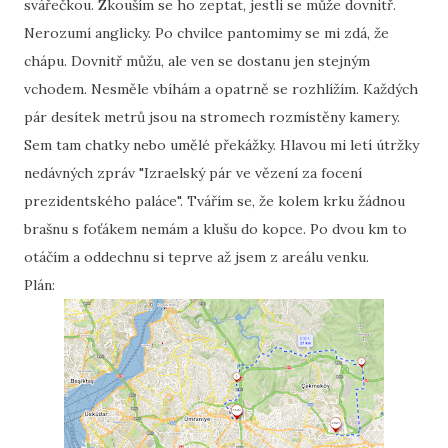
svářečkou. Zkouším se ho zeptat, jestli se může dovnitř.
Nerozumí anglicky. Po chvilce pantomimy se mi zdá, že
chápu. Dovnitř můžu, ale ven se dostanu jen stejným
vchodem. Nesměle vbíhám a opatrně se rozhlížím. Každých
pár desítek metrů jsou na stromech rozmístěny kamery.
Sem tam chatky nebo umělé překážky. Hlavou mi letí útržky
nedávných zpráv "Izraelský pár ve vězení za focení
prezidentského paláce". Tvářím se, že kolem krku žádnou
brašnu s foťákem nemám a klušu do kopce. Po dvou km to
otáčím a oddechnu si teprve až jsem z areálu venku.
Plán: