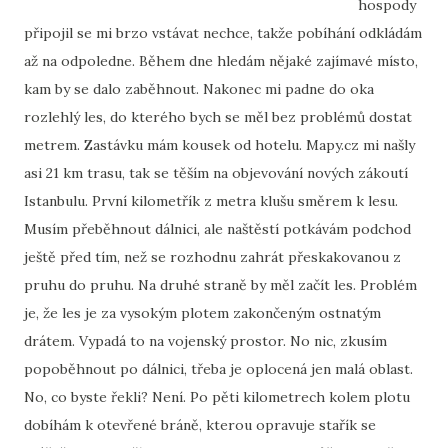
hospody
připojil se mi brzo vstávat nechce, takže pobíhání odkládám
až na odpoledne. Během dne hledám nějaké zajímavé místo,
kam by se dalo zaběhnout. Nakonec mi padne do oka
rozlehlý les, do kterého bych se měl bez problémů dostat
metrem. Zastávku mám kousek od hotelu. Mapy.cz mi našly
asi 21 km trasu, tak se těším na objevování nových zákoutí
Istanbulu. První kilometřík z metra klušu směrem k lesu.
Musím přeběhnout dálnici, ale naštěstí potkávám podchod
ještě před tím, než se rozhodnu zahrát přeskakovanou z
pruhu do pruhu. Na druhé straně by měl začít les. Problém
je, že les je za vysokým plotem zakončeným ostnatým
drátem. Vypadá to na vojenský prostor. No nic, zkusím
popoběhnout po dálnici, třeba je oplocená jen malá oblast.
No, co byste řekli? Není. Po pěti kilometrech kolem plotu
dobíhám k otevřené bráně, kterou opravuje stařík se