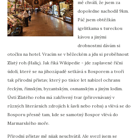
mě chválí, že jsem za
dopoledne nachodil 9km.
Páč jsem obtěžkán
igelitkama s tureckou
kávou a jinými
drobnostmi dávám si
otočku na hotel. Vracím se v běžeckém a jdu si proběhnout
Zlatý roh (Haliç). Jak říká Wikipedie - jde zaplavené říční
údolí, které se na jihozápadě setkává s Bosporem a tvoří
tak přírodní přístav, který po tisíce let nabízel ochranu
řeckým, římským, byzantským, osmanským a jiným lodím.
Ústí Zlatého rohu má zakřivený tvar (přirovnávaný v
různých literárních zdrojích k šavli nebo rohu) a vlévá se do
Bosporu přesně tam, kde se samotný Bospor vlévá do
Marmarského moře.
Přírodní přístav mě nijak neuchvátil. Ale svezl jsem se