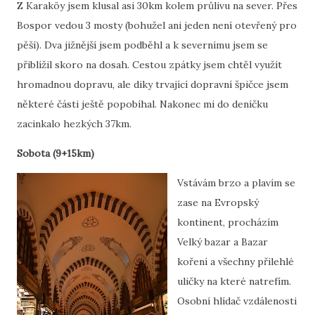
Z Karaköy jsem klusal asi 30km kolem průlivu na sever. Přes
Bospor vedou 3 mosty (bohužel ani jeden není otevřený pro
pěší). Dva jižnější jsem podběhl a k severnímu jsem se
přiblížil skoro na dosah. Cestou zpátky jsem chtěl využít
hromadnou dopravu, ale diky trvající dopravní špičce jsem
některé části ještě popobíhal. Nakonec mi do deníčku
zacinkalo hezkých 37km.
Sobota (9+15km)
Vstávám brzo a plavím se
zase na Evropský
kontinent, procházím
Velký bazar a Bazar
koření a všechny přilehlé
uličky na které natrefím.
Osobní hlídač vzdálenosti