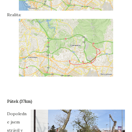
Realita:
Pátek (37km)
Dopoledn
e jsem
strávil v