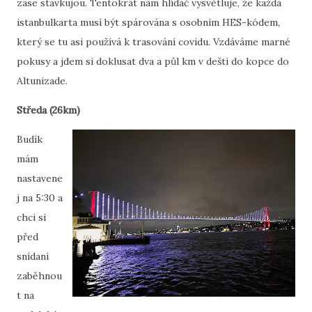
zase stávkujou. Tentokrát nám hlídač vysvětluje, že každá
istanbulkarta musí být spárována s osobním HES-kódem,
který se tu asi používá k trasování covidu. Vzdáváme marné
pokusy a jdem si doklusat dva a půl km v dešti do kopce do
Altunizade.
Středa (26km)
Budík
mám
nastavene
j na 5:30 a
chci si
před
snídaní
zaběhnou
t na