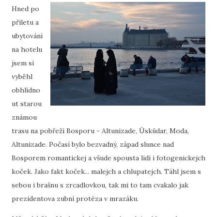
Hned po
příletu a
ubytování
na hotelu
jsem si
vyběhl
obhlídno
ut starou
známou
trasu na pobřeží Bosporu - Altunizade, Üsküdar, Moda,
Altunizade. Počasí bylo bezvadný, západ slunce nad
Bosporem romantickej a všude spousta lidí i fotogenickejch
koček. Jako fakt koček... malejch a chlupatejch. Táhl jsem s
sebou i brašnu s zrcadlovkou, tak mi to tam cvakalo jak
prezidentova zubní protéza v mrazáku.