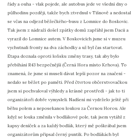
řády a ouha - vlak pojede, ale autobus jede ve všední dny o
půlhodinu později, takže bych ztvrdnul v Tišnově a nedostal
se včas na odjezd běžečkého-busu z Lomnice do Boskovic.
Tak jsem z nádraží došel zpátky domů zapřáhl jsem Dacii a
vyrazil do Lomnice autem. V Boskovicích jsme si v muzeu
vychutnali fronty na dva záchodky a už byl čas startovat.
Etapa doznala oproti loňsku změny trasy, tak aby bylo
přebíhání R43 bezpečnější (Černá Hora místo Krhova). To
znamená, že jsme si museli dávat lepší pozor na značení -
nedalo se běžet po paměti. Před čtvrtou občerstvovačkou
jsem si pochvaloval výhledy a krásné prostředí - jak to ti
organizátoři dobře vymysleli. Nadšení mi vydrželo ještě při
běhu polem a neposekanou loukou za Černou Horou. Ale
když se louka změnila v bodlákové pole, tak jsem vytáhl z
kapsy deníček a za každý bodlák, který mě poškrábal jsem
organizátorům připsal černý puntík. Po bodlákách byl