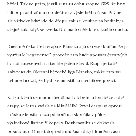
běžel. Tak se ptám, jestli si na tu dobu stopne GPS, že by v
cíli poprosil, ať mu to odečtou z výsledného času. Prý ne,
ale vždycky když jde do dřepu, tak se koukne na hodinky a
stejně tak, když se zvedá. No, má to někdo exaktního ducha.
Dnes mě čeká třetí etapa z Blanska a já skrytě doufám, že ji
využiju k "regeneraci", protože tam bude spousta čerstvých
borců natěšených na tenhle jeden závod. Etapa je totiž
zařazena do Okresní běžecké ligy Blansko, takže tam asi
nebude hrozit, že bych se umístil na medailové pozici.
Katka, která se mnou závodí na koloběhu a loni běžela dvě
etapy, se letos vydala na MiniMUM. První etapu si oproti
loňsku zlepšila o cca půlhoďku a skončila v půlce
výsledkové listiny. V kopci z Doubravníka se dokázala
posunout o 11 mist dopředu (možná i díky bloudění časti