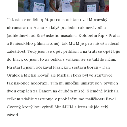
Tak nám v neděli opět po roce odstartoval Moravský
ultramaraton. A ano - i když poslední rok nezávodím
(odhlédnu-li od Brněnského masakru, Koloběhu Říp - Praha
a Brněnského půlmaratonu), tak MUM je pro mě už srdeční
záležitost. Tedy jsem se opět přihlásil a na trati se opět biju
do hlavy, co jsem to za oslíka s volkem, že se takhle ničím.
Na startu jsem očekával klasickou sestavu borců - Dan
Orálek a Michal Kovář, ale Michal i když byl ve startovce,
tak nakonec nedorazil. Tím mi umožnil umístit se v prvních
dvou etapách za Danem na druhém místě. Nicméně Michala
celkem zdařile zastupuje v prohánění mé maličkosti Pavel
Czerný, který loni vyhrál MiniMUM a letos už jde celý
závod.