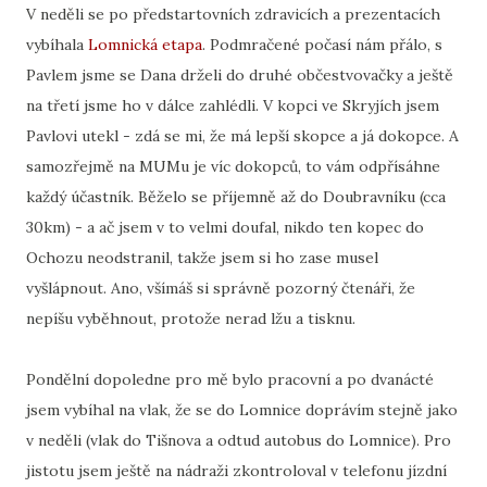
V neděli se po předstartovních zdravicích a prezentacích
vybíhala
Lomnická etapa
. Podmračené počasí nám přálo, s
Pavlem jsme se Dana drželi do druhé občestvovačky a ještě
na třetí jsme ho v dálce zahlédli. V kopci ve Skryjích jsem
Pavlovi utekl - zdá se mi, že má lepší skopce a já dokopce. A
samozřejmě na MUMu je víc dokopců, to vám odpřísáhne
každý účastník. Běželo se příjemně až do Doubravníku (cca
30km) - a ač jsem v to velmi doufal, nikdo ten kopec do
Ochozu neodstranil, takže jsem si ho zase musel
vyšlápnout. Ano, všímáš si správně pozorný čtenáři, že
nepíšu vyběhnout, protože nerad lžu a tisknu.
Pondělní dopoledne pro mě bylo pracovní a po dvanácté
jsem vybíhal na vlak, že se do Lomnice doprávím stejně jako
v neděli (vlak do Tišnova a odtud autobus do Lomnice). Pro
jistotu jsem ještě na nádraži zkontroloval v telefonu jízdní