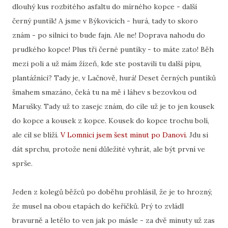
dlouhý kus rozbitého asfaltu do mírného kopce - další
černý puntík! A jsme v Býkovicích - hurá, tady to skoro
znám - po silnici to bude fajn. Ale ne! Doprava nahodu do
prudkého kopce! Plus tři černé puntíky - to máte zato! Běh
mezi poli a už mám žízeň, kde ste postavili tu další pípu,
plantážníci? Tady je, v Lačnově, hurá! Deset černých puntíků
šmahem smazáno, čeká tu na mě i láhev s bezovkou od
Marušky. Tady už to zasejc znám, do cíle už je to jen kousek
do kopce a kousek z kopce. Kousek do kopce trochu bolí,
ale cíl se blíží.
V Lomnici jsem šest minut po Danovi
. Jdu si
dát sprchu, protože není důležité vyhrát, ale být první ve
sprše.
Jeden z kolegů běžců po doběhu prohlásil, že je to hrozný,
že musel na obou etapách do keříčků. Prý to zvládl
bravurně a letělo to ven jak po másle - za dvě minuty už zas