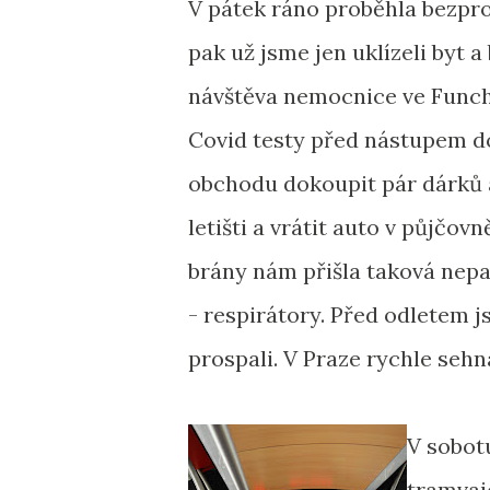
V pátek ráno proběhla bezpr
pak už jsme jen uklízeli byt a 
návštěva nemocnice ve Funch
Covid testy před nástupem do
obchodu dokoupit pár dárků a
letišti a vrátit auto v půjčo
brány nám přišla taková nepa
- respirátory. Před odletem js
prospali. V Praze rychle sehna
V sobot
tramvaj