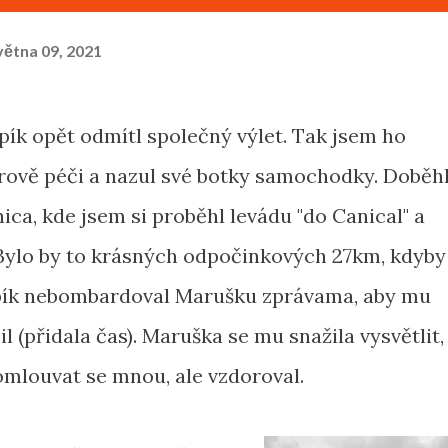
větna 09, 2021
pík opět odmítl společný výlet. Tak jsem ho
rově péči a nazul své botky samochodky. Doběh
ca, kde jsem si proběhl levádu "do Canical" a
Bylo by to krásných odpočinkových 27km, kdyby
pík nebombardoval Marušku zprávama, aby mu
 (přidala čas). Maruška se mu snažila vysvětlit,
omlouvat se mnou, ale vzdoroval.