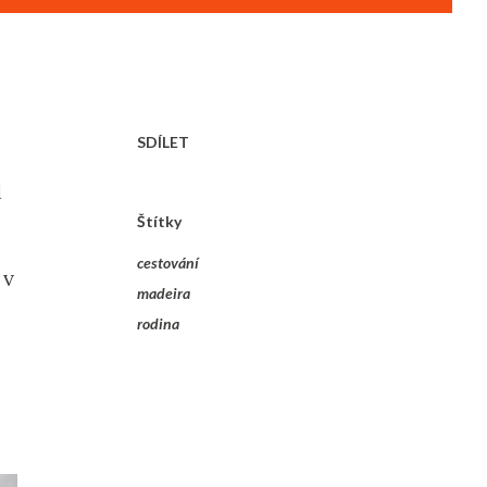
SDÍLET
l
Štítky
cestování
 v
madeira
rodina