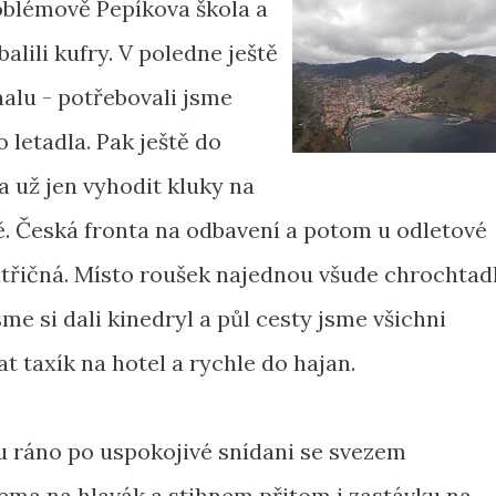
oblémově Pepíkova škola a
balili kufry. V poledne ještě
alu - potřebovali jsme
 letadla. Pak ještě do
 už jen vyhodit kluky na
vně. Česká fronta na odbavení a potom u odletové
třičná. Místo roušek najednou všude chrochtad
me si dali kinedryl a půl cesty jsme všichni
t taxík na hotel a rychle do hajan.
u ráno po uspokojivé snídani se svezem
ema na hlavák a stihnem přitom i zastávku na