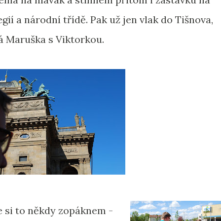
gií a národní třídě. Pak už jen vlak do Tišnova,
á Maruška s Viktorkou.
že si to někdy zopáknem -