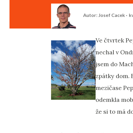
Autor:
Josef Cacek
k
Ve čtvrtek Pe
nechal v Ond
jsem do Machi
zpátky dom. 
mezičase Pe
odemkla mobil
že si to má d