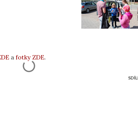
ZDE
a
fotky ZDE
.
SDÍL