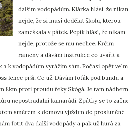
dalším vodopádům. Klárka hlásí, že nika
nejde, že si musí dodělat školu, kterou
zameškala v pátek. Pepík hlásí, že nikam
nejde, protože se mu nechce. Krčím
rameny a dávám instrukce co uvařit a
ek a k vodopádům vyrážím sám. Počasí opět velm
ss lehce prší. Co už. Dávám foťák pod bundu a
m 8km proti proudu řeky Skógá. Je tam nádhern
hůru nepostradalní kamarádi. Zpátky se to začn
 autem směrem k domovu vjíždím do prosluněné
íhám fotit dva další vodopády a pak už hurá za