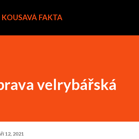
Přeskočit na hlavní obsah
A KOUSAVÁ FAKTA
prava velrybářská
ří 12, 2021