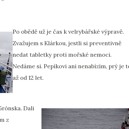
Po obědě už je čas k velrybářské výpravě.
Zvažujem s Klárkou, jestli si preventivně
nedat tabletky proti mořské nemoci.
Nedáme si. Pepíkovi ani nenabízím, prý je t
až od 12 let.
Grónska. Dali
em z