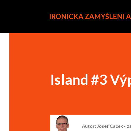
IRONICKÁ ZAMYŠLENÍ 
Island #3 Vý
Autor:
Josef Cacek
zá