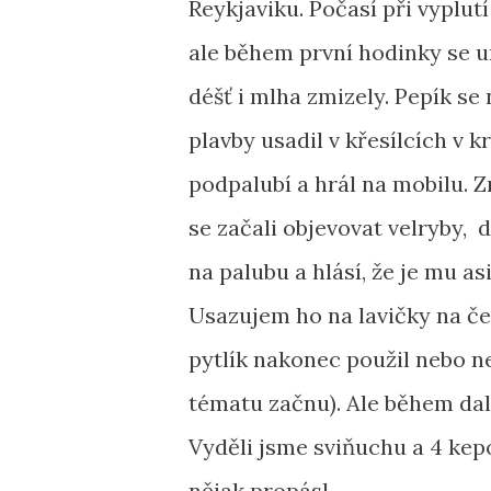
Reykjaviku. Počasí při vyplutí
ale během první hodinky se 
déšť i mlha zmizely. Pepík se 
plavby usadil v křesílcích v 
podpalubí a hrál na mobilu. Z
se začali objevovat velryby, 
na palubu a hlásí, že je mu as
Usazujem ho na lavičky na čer
pytlík nakonec použil nebo ne
tématu začnu). Ale během dalš
Vyděli jsme sviňuchu a 4 kepor
nějak propásl.