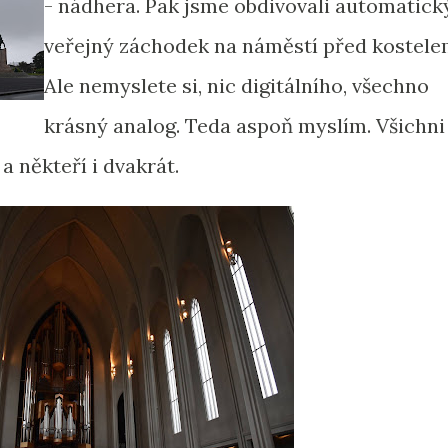
- nádhera. Pak jsme obdivovali automatick
veřejný záchodek na náměstí před kostele
Ale nemyslete si, nic digitálního, všechno
krásný analog. Teda aspoň myslím. Všichni
 a někteří i dvakrát.