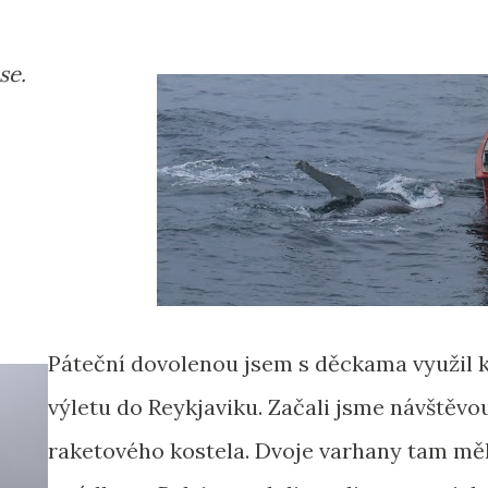
se.
Páteční dovolenou jsem s děckama využil 
výletu do Reykjaviku. Začali jsme návštěvo
raketového kostela. Dvoje varhany tam měl