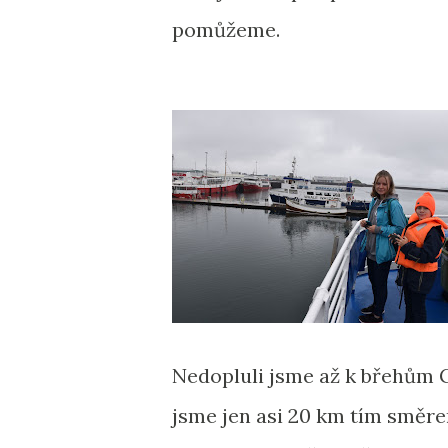
pomůžeme.
Nedopluli jsme až k břehům 
jsme jen asi 20 km tím směr