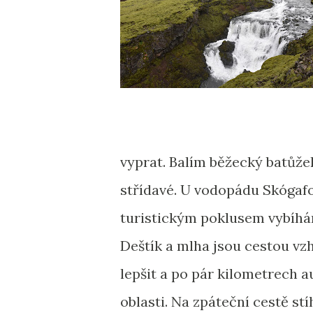
vyprat. Balím běžecký batůž
střídavé. U vodopádu Skógafo
turistickým poklusem vybíhá
Deštík a mlha jsou cestou vz
lepšit a po pár kilometrech
oblasti. Na zpáteční cestě st