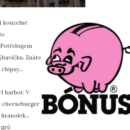
í kouzelné
do
 Potřebujem
ýbavičku. Znáte
 chipsy...
l harbor. V
e cheeseburger
 hranolek...
rgrů