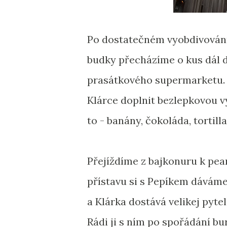
Po dostatečném vyobdivován
budky přecházíme o kus dál 
prasátkového supermarketu.
Klárce doplnit bezlepkovou v
to - banány, čokoláda, tortilla
Přejíždíme z bajkonuru k pear
přístavu si s Pepíkem dávám
a Klárka dostává velikej pytel
Rádi ji s ním po spořádání bu