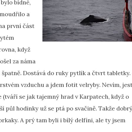
 bylo bídné,
umoudřilo a
na první část
krytém
rovna, když
došel za náma
i špatně. Dostává do ruky pytlík a čtvrt tabletky.
stvém vzduchu a jdem fotit velryby. Nevím, jest
 (tváří se jak tajemný hrad v Karpatech, když o
í půl hodinky už se ptá po svačině. Takže dobrý
kaky. A prý tam byli i bílý delfíni, ale ty jsem