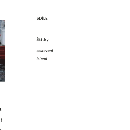
SDÍLET
Štítky
cestování
island
k
u
i