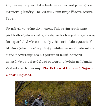
když na mši je plno. Jako hudební doprovod jsou dětské
rytmické písničky - na kytaru k nim hraje řádová sestra.
Super.
Po mši už konečně do 'muzea'. Tak nevím jestli jsme
přehlédli nějakou část výstavky, nebo ten jeden vystavený
fotoaparát byl vše co se tady z historie dalo vystavit. V
hlavím výstavním sále právě probíhá vernisáž, kde mladý
autor prezentuje cca 50 portrétů mužů-seniorů
umístěných mezi zvětšené fotografie květin na Islandu.
Výstavka se to jmenuje
The Return of the King│Sigurður
Unnar Birgisson
.