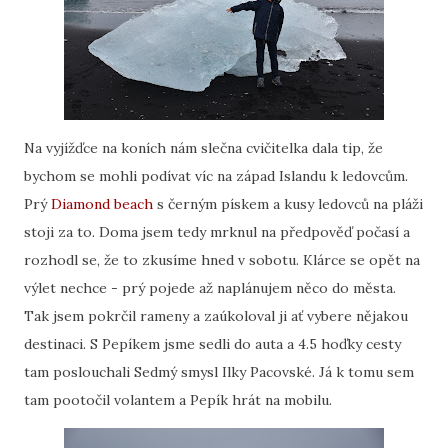
Na vyjížďce na koních nám slečna cvičitelka dala tip, že
bychom se mohli podívat víc na západ Islandu k ledovcům.
Prý
Diamond beach
s černým pískem a kusy ledovců na pláži
stoji za to. Doma jsem tedy mrknul na předpověď počasí a
rozhodl se, že to zkusíme hned v sobotu. Klárce se opět na
výlet nechce - prý pojede až naplánujem něco do města.
Tak jsem pokrčil rameny a zaúkoloval ji ať vybere nějakou
destinaci. S Pepíkem jsme sedli do auta a 4.5 hoďky cesty
tam poslouchali Sedmý smysl Ilky Pacovské. Já k tomu sem
tam pootočil volantem a Pepík hrát na mobilu.