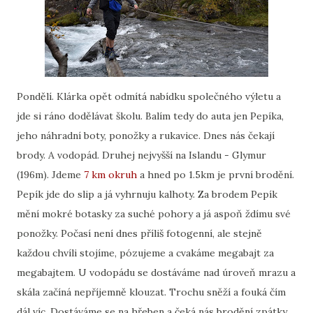
Pondělí. Klárka opět odmítá nabídku společného výletu a
jde si ráno dodělávat školu. Balím tedy do auta jen Pepíka,
jeho náhradní boty, ponožky a rukavice. Dnes nás čekají
brody. A vodopád. Druhej nejvyšší na Islandu - Glymur
(196m). Jdeme
7 km okruh
a hned po 1.5km je první brodění.
Pepík jde do slip a já vyhrnuju kalhoty. Za brodem Pepík
mění mokré botasky za suché pohory a já aspoň ždímu své
ponožky. Počasí není dnes příliš fotogenní, ale stejně
každou chvíli stojíme, pózujeme a cvakáme megabajt za
megabajtem. U vodopádu se dostáváme nad úroveň mrazu a
skála začíná nepříjemně klouzat. Trochu sněží a fouká čím
dál víc. Dostáváme se na hřeben a čeká nás brodění zpátky.