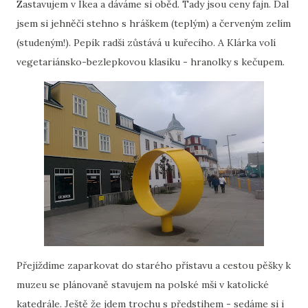
Zastavujem v Ikea a dáváme si oběd. Tady jsou ceny fajn. Dal
jsem si jehněčí stehno s hráškem (teplým) a červeným zelím
(studeným!). Pepík radši zůstává u kuřecího. A Klárka volí
vegetariánsko-bezlepkovou klasiku - hranolky s kečupem.
Přejíždíme zaparkovat do starého přístavu a cestou pěšky k
muzeu se plánovaně stavujem na polské mši v katolické
katedrále. Ještě že jdem trochu s předstihem - sedáme si i