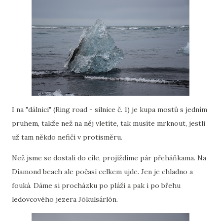
I na "dálnici" (Ring road - silnice č. 1) je kupa mostů s jedním
pruhem, takže než na něj vletíte, tak musíte mrknout, jestli
už tam někdo nefičí v protisměru.
Než jsme se dostali do cíle, projíždíme pár přeháňkama. Na
Diamond beach ale počasí celkem ujde. Jen je chladno a
fouká. Dáme si procházku po pláži a pak i po břehu
ledovcového jezera Jökulsárlón.