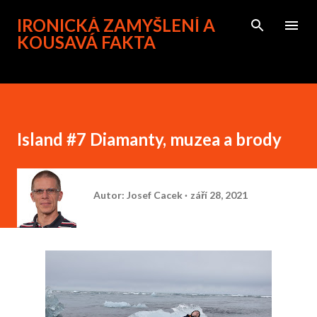
Přeskočit na hlavní obsah
IRONICKÁ ZAMYŠLENÍ A
KOUSAVÁ FAKTA
Island #7 Diamanty, muzea a brody
Autor:
Josef Cacek
září 28, 2021