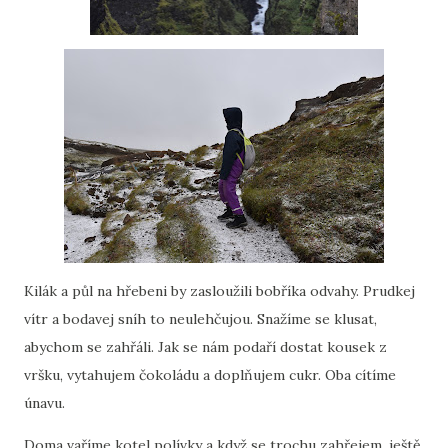
Kilák a půl na hřebeni by zasloužili bobříka odvahy. Prudkej
vítr a bodavej sníh to neulehčujou. Snažíme se klusat,
abychom se zahřáli. Jak se nám podaří dostat kousek z
vršku, vytahujem čokoládu a doplňujem cukr. Oba cítíme
únavu.
Doma vaříme kotel polívky a když se trochu zahřejem, ještě