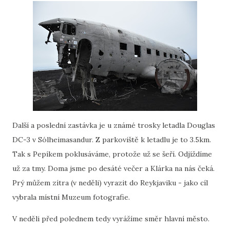
Další a poslední zastávka je u známé trosky letadla Douglas
DC-3 v Sólheimasandur. Z parkoviště k letadlu je to 3.5km.
Tak s Pepíkem poklusáváme, protože už se šeří. Odjíždíme
už za tmy. Doma jsme po desáté večer a Klárka na nás čeká.
Prý můžem zítra (v neděli) vyrazit do Reykjaviku - jako cíl
vybrala místní Muzeum fotografie.
V neděli před polednem tedy vyrážíme směr hlavní město.