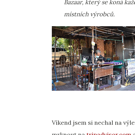
Bazaar, který se koná kaž
místních výrobců.
Víkend jsem si nechal na výle
mrknout na
tripadvisor.com