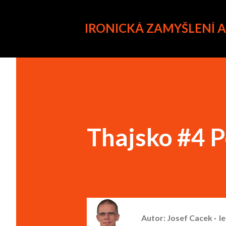
IRONICKÁ ZAMYŠLENÍ 
Thajsko #4 
Autor:
Josef Cacek
l