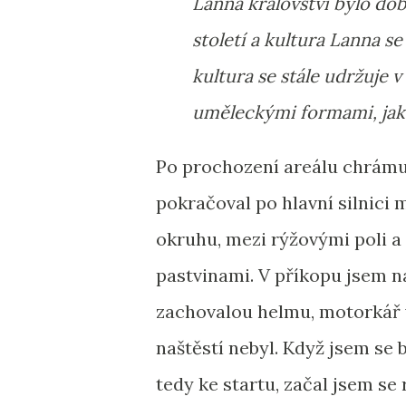
Lanna království bylo dob
století a kultura Lanna s
kultura se stále udržuje v
uměleckými formami, jako 
Po prochození areálu chrám
pokračoval po hlavní silnici
okruhu, mezi rýžovými poli a
pastvinami. V příkopu jsem n
zachovalou helmu, motorkář v
naštěstí nebyl. Když jsem se blí
tedy ke startu, začal jsem se 