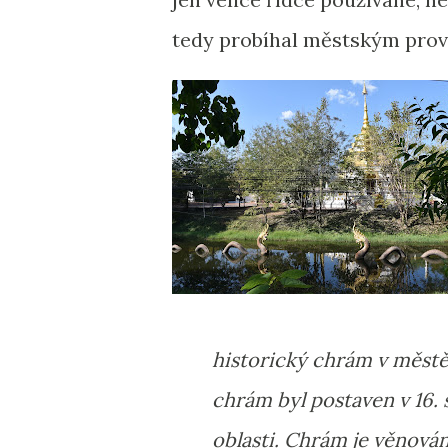
tedy probíhal městským provo
historický chrám v měst
chrám byl postaven v 16. s
oblasti. Chrám je věnován