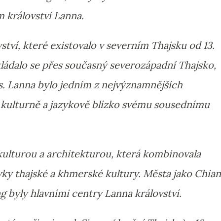
m království Lanna.
ství, které existovalo v severním Thajsku od 13.
ozkládalo se přes současný severozápadní Thajsko,
os. Lanna bylo jedním z nejvýznamnějších
lo kulturně a jazykově blízko svému sousednímu
 kulturou a architekturou, která kombinovala
vky thajské a khmerské kultury. Města jako Chia
 byly hlavními centry Lanna království.