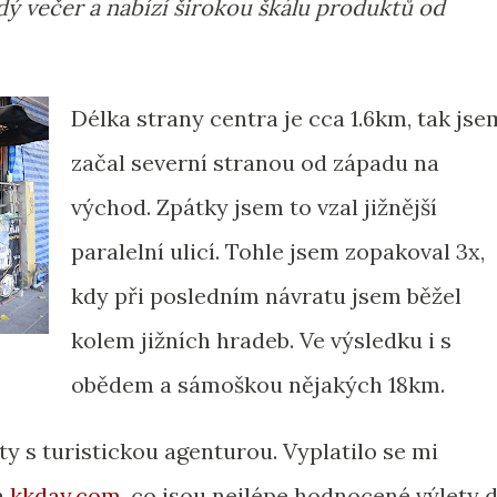
dý večer a nabízí širokou škálu produktů od
Délka strany centra je cca 1.6km, tak jse
začal severní stranou od západu na
východ. Zpátky jsem to vzal jižnější
paralelní ulicí. Tohle jsem zopakoval 3x,
kdy při posledním návratu jsem běžel
kolem jižních hradeb. Ve výsledku i s
obědem a sámoškou nějakých 18km.
ty s turistickou agenturou. Vyplatilo se mi
a
kkday.com
, co jsou nejlépe hodnocené výlety 