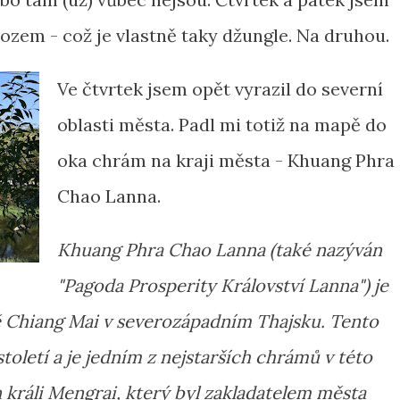
zem - což je vlastně taky džungle. Na druhou.
Ve čtvrtek jsem opět vyrazil do severní
oblasti města. Padl mi totiž na mapě do
oka chrám na kraji města - Khuang Phra
Chao Lanna.
Khuang Phra Chao Lanna (také nazýván
"Pagoda Prosperity Království Lanna") je
ě Chiang Mai v severozápadním Thajsku. Tento
toletí a je jedním z nejstarších chrámů v této
 králi Mengrai, který byl zakladatelem města