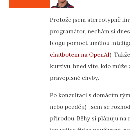
Protože jsem stereotypně lín
programátor, nechám si dnes
blogu pomoct umělou intelige
chatbotem na OpenAI
). Takž
kurzívu, hned víte, kdo může z
pravopisné chyby.
Po konzultaci s domácím tým
nebo později), jsem se rozho
přírodou. Běhy si plánuju na 
jen velice řídce používané, n