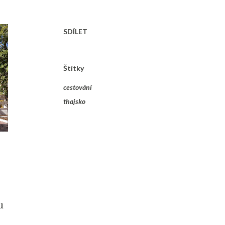
SDÍLET
Štítky
cestování
thajsko
u