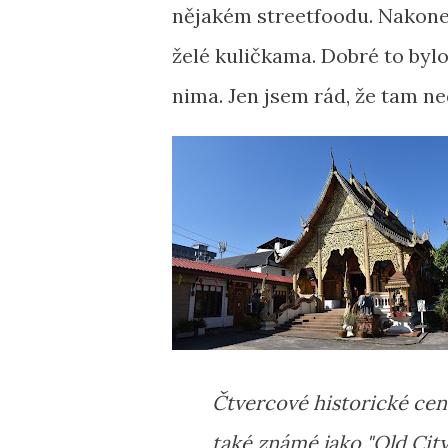
nějakém streetfoodu. Nakonec
želé kuličkama. Dobré to bylo
nima. Jen jsem rád, že tam ne
Čtvercové historické ce
také známé jako "Old City