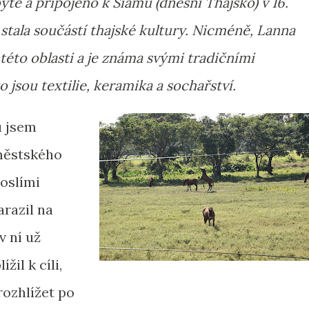
yté a připojeno k Siamu (dnešní Thajsko) v 16.
e stala součástí thajské kultury. Nicméně, Lanna
 této oblasti a je známa svými tradičními
jsou textilie, keramika a sochařství.
u jsem
 městského
 oslími
arazil na
 ní už
žil k cíli,
rozhlížet po