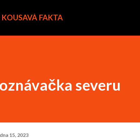
Přeskočit na hlavní obsah
A KOUSAVÁ FAKTA
Poznávačka severu
edna 15, 2023