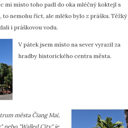
 mi místo toho padl do oka mléčný koktejl s
, to nemohu říct, ale mléko bylo z prášku. Těžký
dali i práškovou vodu.
V pátek jsem místo na sever vyrazil za
hradby historického centra města.
ntrum města Čiang Mai,
" nebo "Walled City" je