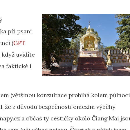
ý
ka při psaní
ncí (
GPT
e když uvidíte
a faktické i
em (většinou konzultace probíhá kolem půlnoci
dl, že z důvodu bezpečnosti omezím výběhy
mapy.cz a občas ty cestičky okolo Čiang Mai jso
ebo tam (už) vůbec nejsou. Čtvrtek a pátek jsem